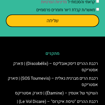
קראתי והסכמתי ל
מדיניות הפרטיות
מאשר/ת קבלת דיוור וחומרים פרסומיים
שליחה
מתקנים
רכבת ההרים דיסקאובליקס – (Discobélix) | פארק
אסטריקס
רכבת הרים מברגית גאלית – (SOS Tournevis) | פארק
אסטריקס
השיקוי של אטמין – (Étamine) | פארק אסטריקס
רכבת ההרים "טיסת איקרוס" – (Le Vol Dicare) |