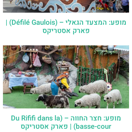
מופע: המצעד הגאלי – (Défilé Gaulois) |
פארק אסטריקס
מופע: חצר החווה – (Du Rififi dans la
basse-cour) | פארק אסטריקס