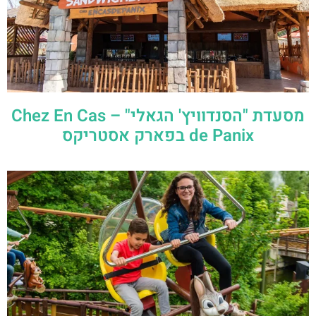
מסעדת "הסנדוויץ' הגאלי" – Chez En Cas
de Panix בפארק אסטריקס