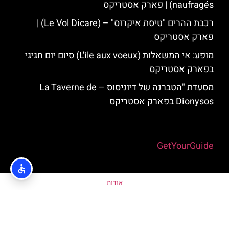
naufragés) | פארק אסטריקס
רכבת ההרים "טיסת איקרוס" – (Le Vol Dicare) |
פארק אסטריקס
מופע: אי המשאלות (L'ile aux voeux) סיום יום חגיגי
בפארק אסטריקס
מסעדת "הטברנה של דיוניסוס – La Taverne de
Dionysos בפארק אסטריקס
Powered by
GetYourGuide
אודות
מדיניות פרטיות
האתר הינו אתר המלצות מטיילים ולא האתר הרשמי של פארק אסטריקס ©