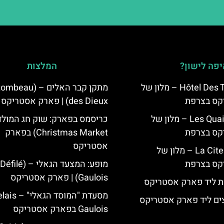
פה לישון?
המלצות
Hôtel Des Trois Hiboux – מלון של
מתקן קבר האלים – (au
קס בצרפת
des Dieux) | פארק אסטריקס
Les Quais de Lutèce – מלון של
קס בצרפת
Christmas Market) בפארק
אסטריקס
La Cite Suspendue – מלון של
קס בצרפת
מופע: המצעד הגאלי – (Défilé
Gaulois) | פארק אסטריקס
ת ליד פארק אסטריקס
מסעדת "המוסד הג
ים ליד פארק אסטריקס
Gaulois בפארק אסטריקס