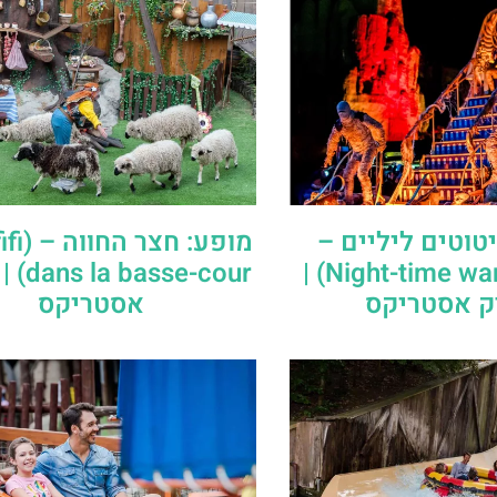
טוטים ליליים –
מופע: ח
(Night-time wanderings) |
se-cour
 אסטריקס
אסטריקס