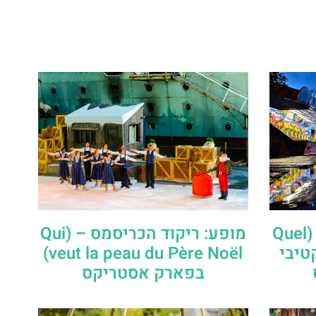
מופע: קרקס אסטריקס (Quel
מופע: ריקוד הכריסמס – (Qui
רקטיבי
veut la peau du Père Noël)
בפארק אסטריקס