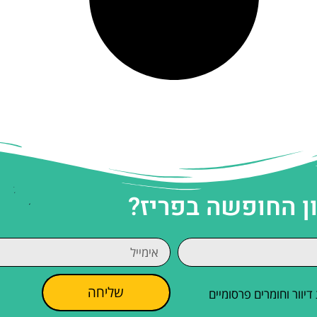
ן החופשה בפריז?
שליחה
וור וחומרים פרסומיים