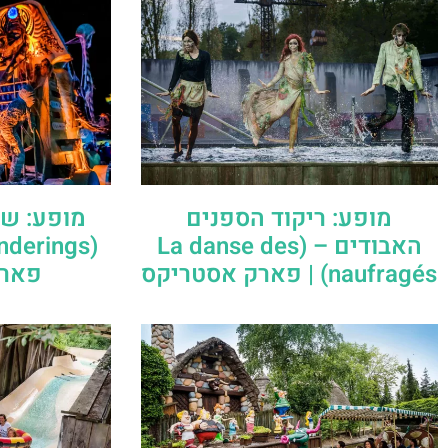
מופע: ריקוד הספנים
מופע: שי
האבודים – (La danse des
naufragés) | פארק אסטריקס
פארק