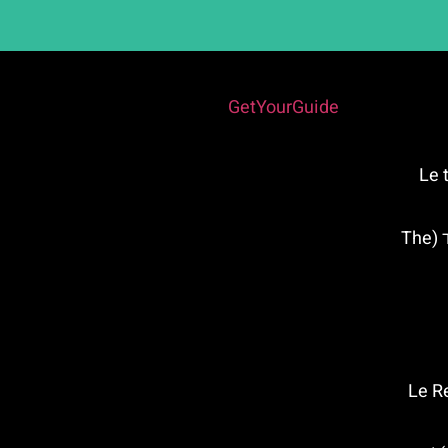
Powered by
GetYourGuide
Le tombe
כריסמס בפארק: שוק חג המולד (The
אלי" – Le Relais