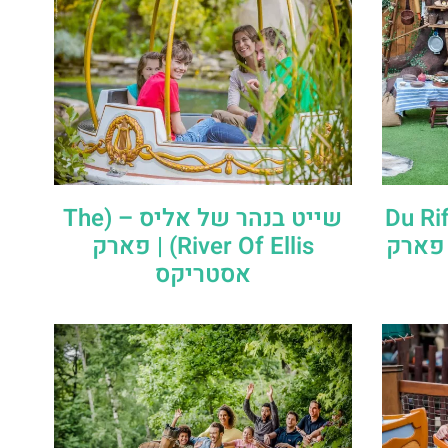
צר החווה – (Du Rififi
שייט בנהר של אליס – (The
dans la bas) | פארק
River Of Ellis) | פארק
אסטריקס