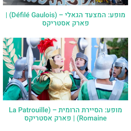
מופע: המצעד הגאלי – (Défilé Gaulois) |
פארק אסטריקס
מופע: הסיירת הרומית – (La Patrouille
Romaine) | פארק אסטריקס