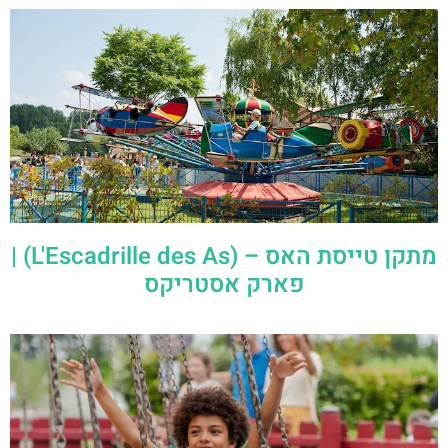
מתקן טייסת האס – (L'Escadrille des As) |
פארק אסטריקס