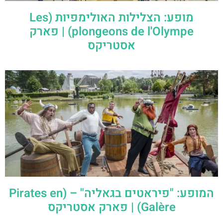
מופע: הצלילות האולימפיות (Les
plongeons de l'Olympe) | פארק
אסטריקס
המופע: "פיראטים בגאליה" – (Pirates en
Galère) | פארק אסטריקס