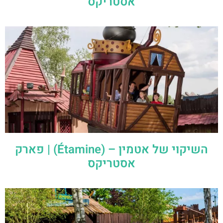
אסטריקס
השיקוי של אטמין – (Étamine) | פארק
אסטריקס