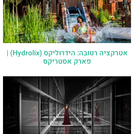
אטרקציה רטובה: הידרוליקס (Hydrolix) |
פארק אסטריקס