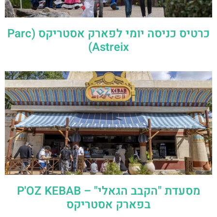
כרטיס כניסה יומי לפארק אסטריקס (Parc
Astreix)
מסעדת "הקבב הגאלי" – P'OZ KEBAB
בפארק אסטריקס