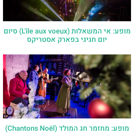
מופע: אי המשאלות (L'ile aux voeux) סיום
יום חגיגי בפארק אסטריקס
מופע: מחזמר חג המולד (Chantons Noël)