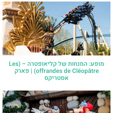
מופע: המנחות של קליאופטרה – (Les
offrandes de Cléopâtre) | פארק
אסטריקס