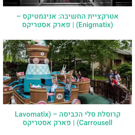
אטרקציית החשיבה: אניגמטיקס –
(Enigmatix) | פארק אסטריקס
קרוסלת סלי הכביסה – (Lavomatix
Carrousell) | פארק אסטריקס