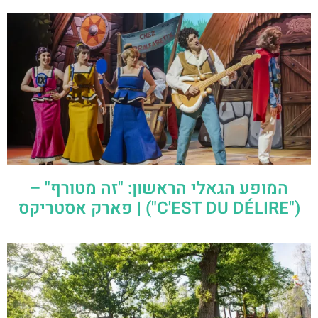
המופע הגאלי הראשון: "זה מטורף" –
("C'EST DU DÉLIRE") | פארק אסטריקס