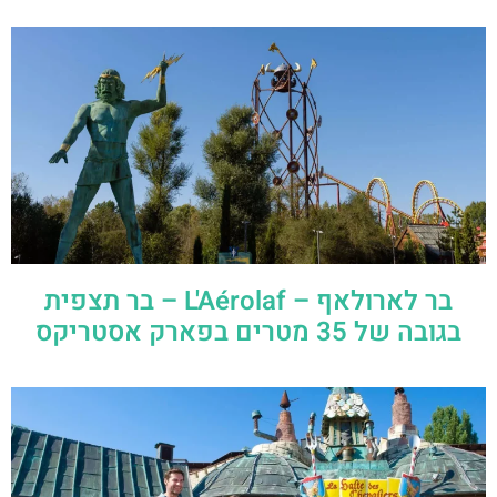
בר לארולאף – L'Aérolaf – בר תצפית
בגובה של 35 מטרים בפארק אסטריקס